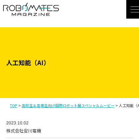
コ
使用されているテンプレートファイル：archive.php
ン
テ
ン
ツ
へ
ス
人工知能（AI）
キ
ッ
プ
TOP
>
高校生＆高専生向け国際ロボット展スペシャルムービー
>
人工知能（A
2023.10.02
株式会社安川電機