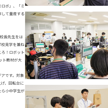
まロボ」、「ミ
作して量産する
。
、校長先生をは
学校見学を兼ね
えろ！ロボット
ット教材が大
デアです。対象
上げ、回転台に
たら小中学生が