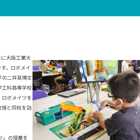
月に大阪工業大
です。ロボメイ
学の二井見博文
戸工科高等学校
。ロボメイツを
教授と同校を訪
ツ」の授業を