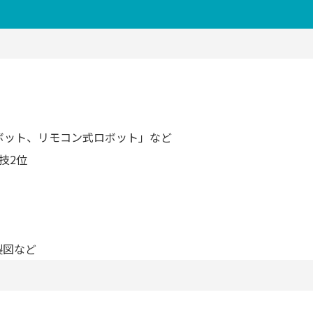
ボット、リモコン式ロボット」など
技2位
製図など