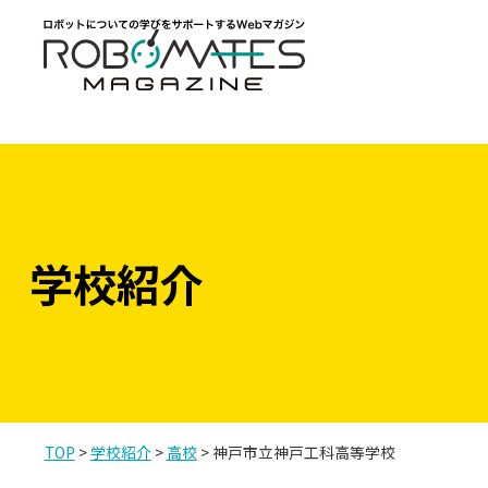
コ
使用されているテンプレートファイル：single.php
ン
テ
ン
ツ
へ
ス
キ
学校紹介
ッ
プ
TOP
>
学校紹介
>
高校
>
神戸市立神戸工科高等学校