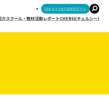
ロボメイツSTUDYログイン
紹介
スクール・教材
活動レポート
CHERSI(チェルシー)
大学
ロボメイツSTUDY
高専
ロボット教材「ミニマル工場」
高校
アームロボットシミュレーター
DOBOT Magician Lite＋スクラ
ッチ