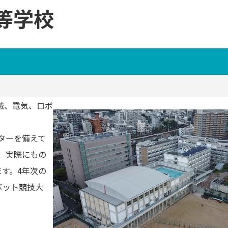
等学校
械、電気、ロボ
ターを備えて
、実際にもの
す。4年次の
ボット競技大