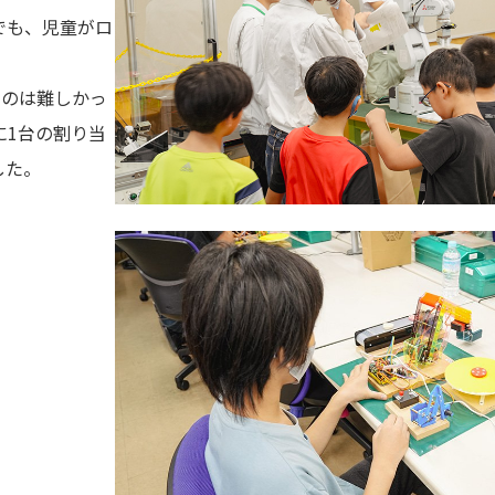
でも、児童がロ
るのは難しかっ
に1台の割り当
した。